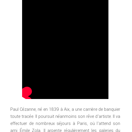
Paul Cézanne, né en 1839 à Aix, a une carrière de banquier
toute tracée. Il poursuit néanmoins son rêve d’artiste. Il va
effectuer de nombreux séjours à Paris, où l’attend son
ami Émile Zola. Il arpente régulièrement les galeries du