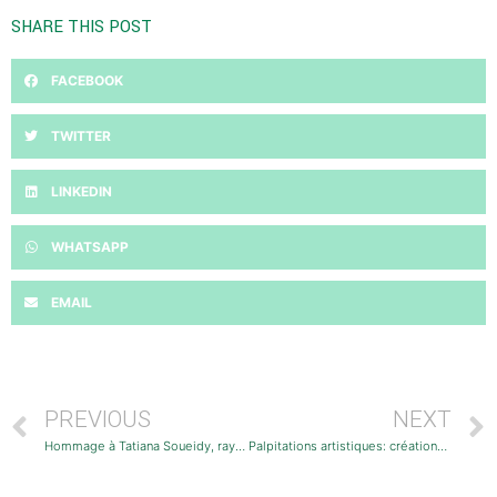
SHARE THIS POST
FACEBOOK
TWITTER
LINKEDIN
WHATSAPP
EMAIL
PREVIOUS
NEXT
Hommage à Tatiana Soueidy, rayon de soleil
Palpitations artistiques: créations de Zeina Nader et Wissam Melhem