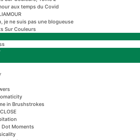
mour aux temps du Covid
ALIAMOUR
, je ne suis pas une blogueuse
s Sur Couleurs
ss
T
Y
wers
omaticity
e in Brushstrokes
-CLOSE
pitation
 Dot Moments
icality