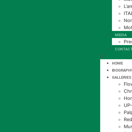
L’a
IT
Non
Mot
MEDIA
Pre
CONTAC
HOME
BIOGRAPH
GALLERIES
Flo
Chr
Hom
UP
Pal
Red
Mus