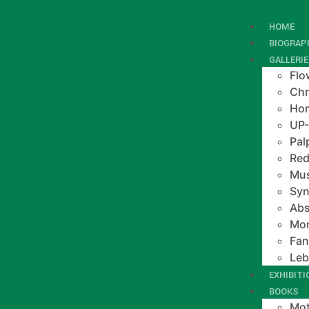
HOME
BIOGRAP
GALLERI
Flo
Chr
Hom
UP
Pal
Red
Mus
Syn
Abs
Mo
Fan
Le
EXHIBIT
BOOKS
Mot