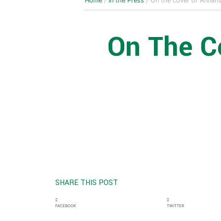
Home
/
In the Press
/ On the cover of Annah
On The C
SHARE THIS POST
FACEBOOK
TWITTER