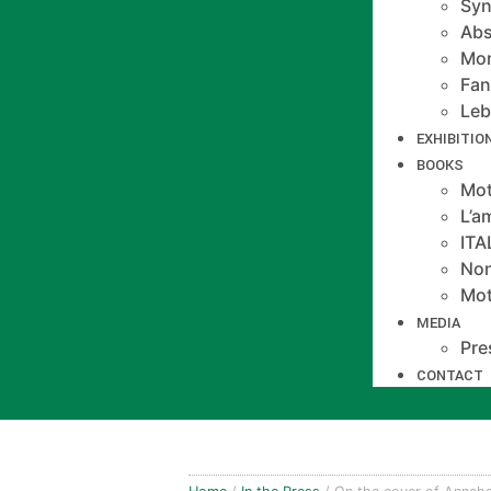
Syn
Abs
Mo
Fan
Le
EXHIBITIO
BOOKS
Mot
L’a
IT
Non
Mot
MEDIA
Pre
CONTACT