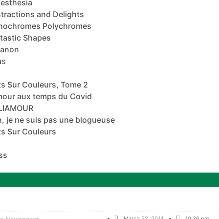
esthesia
tractions and Delights
nochromes Polychromes
tastic Shapes
banon
NS
s Sur Couleurs, Tome 2
mour aux temps du Covid
ALIAMOUR
, je ne suis pas une blogueuse
s Sur Couleurs
ss
March 22, 2014
10:36 pm