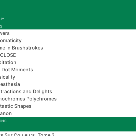
HY
ES
wers
omaticity
e in Brushstrokes
-CLOSE
pitation
 Dot Moments
icality
esthesia
tractions and Delights
nochromes Polychromes
tastic Shapes
banon
IONS
s Sur Couleurs, Tome 2