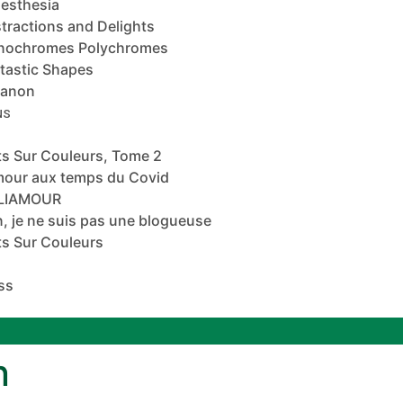
esthesia
tractions and Delights
nochromes Polychromes
tastic Shapes
banon
NS
s Sur Couleurs, Tome 2
mour aux temps du Covid
ALIAMOUR
, je ne suis pas une blogueuse
s Sur Couleurs
ss
n