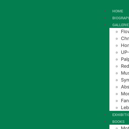
HOME
BIOGRAP
GALLERI
Flo
Chr
Hom
UP
Pal
Red
Mus
Syn
Abs
Mo
Fan
Le
EXHIBIT
BOOKS
Mot