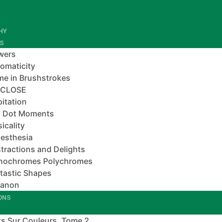
HY
ES
wers
omaticity
e in Brushstrokes
-CLOSE
pitation
 Dot Moments
icality
esthesia
tractions and Delights
nochromes Polychromes
tastic Shapes
banon
IONS
s Sur Couleurs, Tome 2