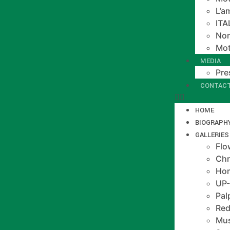
L’a
IT
Non
Mot
MEDIA
Pre
CONTAC
HOME
BIOGRAPH
GALLERIES
Flo
Chr
Hom
UP
Pal
Red
Mus