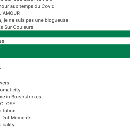
mour aux temps du Covid
ALIAMOUR
, je ne suis pas une blogueuse
s Sur Couleurs
ss
T
Y
wers
omaticity
e in Brushstrokes
-CLOSE
pitation
 Dot Moments
icality