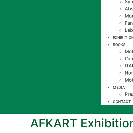
Syn
Abs
Mo
Fan
Le
EXHIBITIO
BOOKS
Mot
L’a
IT
Non
Mot
MEDIA
Pre
CONTACT
AFKART Exhibitio