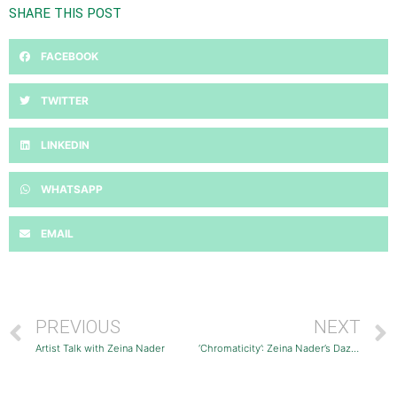
SHARE THIS POST
FACEBOOK
TWITTER
LINKEDIN
WHATSAPP
EMAIL
PREVIOUS
NEXT
Artist Talk with Zeina Nader
‘Chromaticity’: Zeina Nader’s Dazzling Solo Exhibition in Washington