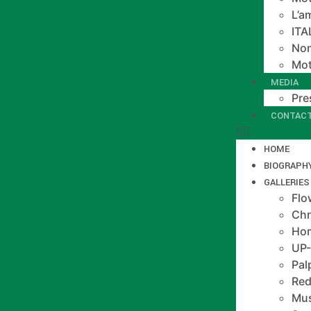
L’a
IT
Non
Mot
MEDIA
Pre
CONTAC
HOME
BIOGRAPH
GALLERIES
Flo
Chr
Hom
UP
Pal
Red
Mus