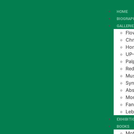
HOME
BIOGRAP
GALLERI
Flo
Chr
Hom
UP
Pal
Red
Mus
Syn
Abs
Mo
Fan
Le
EXHIBIT
BOOKS
Mot