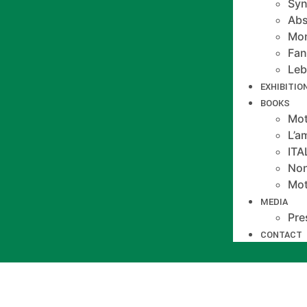
Syn
Abs
Mo
Fan
Le
EXHIBITIO
BOOKS
Mot
L’a
IT
Non
Mot
MEDIA
Pre
CONTACT