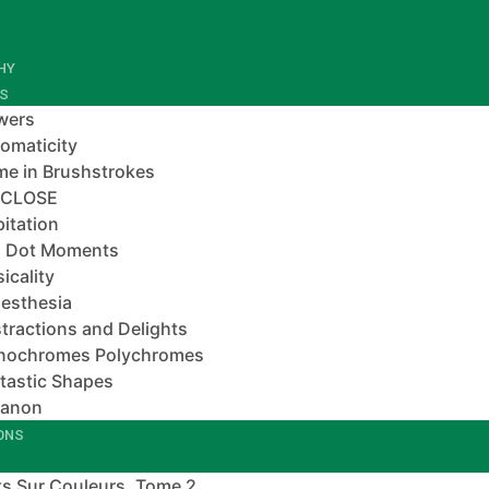
HY
ES
wers
omaticity
e in Brushstrokes
-CLOSE
pitation
 Dot Moments
icality
esthesia
tractions and Delights
nochromes Polychromes
tastic Shapes
banon
IONS
s Sur Couleurs, Tome 2