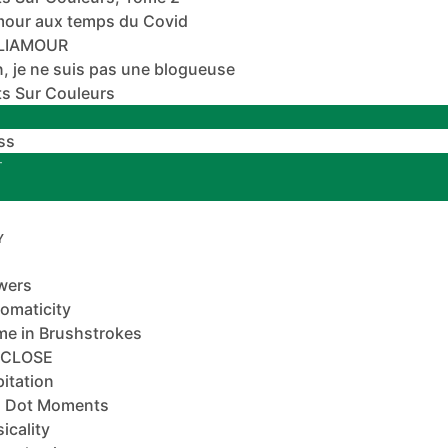
mour aux temps du Covid
ALIAMOUR
, je ne suis pas une blogueuse
s Sur Couleurs
ss
T
Y
wers
omaticity
e in Brushstrokes
-CLOSE
pitation
 Dot Moments
icality