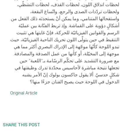
لحظات اندلاق اللون، لحظات القذف، لحظات التشظّي،
ولحظات تردّدات الصدى والرجع، واتّساع البقعة،
واستفحالها المتنامي، وما يمكن أنْ يستحدثه ذلك الفعل من
أشكالٍ دؤوبة على القماشة. وإذ تربط الفنّانة بين عمليّة
الرسم والقوانين الفيزيائيّة للحركة، فإنّ غايتها هي تثبيت
التنقيط في حين يتولّى اللون تحريك الناحية الفيزيائيّة، حيث
تبدو اللوحة كأنّها موجّهة إلى الإدراك البصري أكثر مما هي
موجهة إلى المخيّلة، أو كأنها من عمل الصدفة والمصادفة.
مع ضرورة التشديد على تحكّم الرسّامة بـ”اللعبة” حين
تجعلها نتيجة مباشرة لأحاسيس محدّدة تدرك وظيفتها في
شكلٍ حدسيّ. ألا يقول جاكسون بولوك إنّ الأمر يشبه
الدخول في اللوحة حيث يصبح الفنان جزءًا منها؟
Original Article
SHARE THIS POST