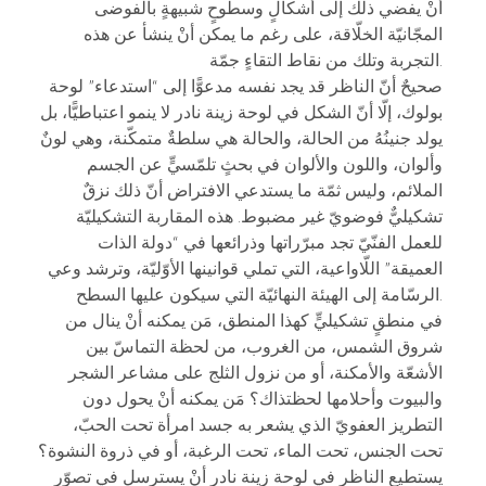
أنْ يفضي ذلك إلى أشكالٍ وسطوحٍ شبيهةٍ بالفوضى
المجّانيّة الخلّاقة، على رغم ما يمكن أنْ ينشأ عن هذه
التجربة وتلك من نقاط التقاءٍ جمّة.
صحيحٌ أنّ الناظر قد يجد نفسه مدعوًّا إلى “استدعاء” لوحة
بولوك، إلّا أنّ الشكل في لوحة زينة نادر لا ينمو اعتباطيًّا، بل
يولد جنينُهُ من الحالة، والحالة هي سلطةٌ متمكّنة، وهي لونٌ
وألوان، واللون والألوان في بحثٍ تلمّسيٍّ عن الجسم
الملائم، وليس ثمّة ما يستدعي الافتراض أنّ ذلك نزقٌ
تشكيليٌّ فوضويّ غير مضبوط. هذه المقاربة التشكيليّة
للعمل الفنّيّ تجد مبرّراتها وذرائعها في “دولة الذات
العميقة” اللّاواعية، التي تملي قوانينها الأوّليّة، وترشد وعي
الرسّامة إلى الهيئة النهائيّة التي سيكون عليها السطح.
في منطقٍ تشكيليٍّ كهذا المنطق، مَن يمكنه أنْ ينال من
شروق الشمس، من الغروب، من لحظة التماسّ بين
الأشعّة والأمكنة، أو من نزول الثلج على مشاعر الشجر
والبيوت وأحلامها لحظتذاك؟ مَن يمكنه أنْ يحول دون
التطريز العفويّ الذي يشعر به جسد امرأة تحت الحبّ،
تحت الجنس، تحت الماء، تحت الرغبة، أو في ذروة النشوة؟
يستطيع الناظر في لوحة زينة نادر أنْ يسترسل في تصوّر