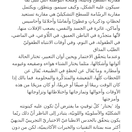
مقاربة السطح وتأثيثه، ومنحه البوصلة التي تنبئ بما
سيكون عليه الشكل، وكيف سينمو، ويتطوّر، ويكتمل.
مقاربة الرسّامة للسطح التشكيليّ هي مقاربة تستعيد
لحظاتٍ وذكرياتٍ وعطورًا وأنفاسًا وأحلامًا وأحاسيس
وأماكن، غائرة في الجسد والنفس، يصعب الإفلات منها،
لأنّها متجذّرة في الباطن العميق، في اللّاوعي، في الماضي،
في الطفولة، في النوم، وفي أوقات الانتباه الطفوليّ
الطيّب المذاق.
وعندما يتحقّق الاختمار ويحين أوان التعبير، تختار الحالة
ألوانها وأشكالها، مثلما يختار الشتاء هواءه وصقيعه وغيومه
وأمطاره. وما يُقال عن لحظةٍ في الطبيعة، يُقال عن
اللحظات كلّها، المَعيشة والمتذكَّرة والمحلومة. فما بالك إذا
كان الوقت ربيعًا أو صيفًا أو خريفًا، أو كان مزيجًا من هذه
الأوقات وأحوالها وتمازجاتها واختلاطاتها وتزاوجاتها
وأمزجتها.
وإذ “يختار” كلّ توقيتٍ ما يفترض أنْ تكون عليه كينونته
الشكليّة والأسلوبيّة واللونيّة، يتبادر إلى الناظر أنّ ذلك ربّما
يكون يتحقّق بالحدس الانطباعيّ الاختباريّ التجريبيّ البديهيّ
أكثر منه بمتانة التقنيات والخبرات الأكاديميّة، لكن من دون