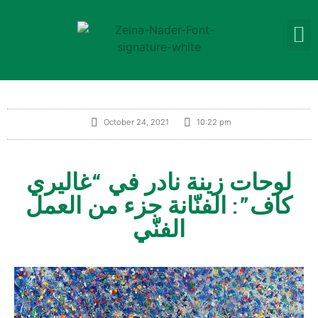
October 24, 2021
10:22 pm
لوحات زينة نادر في “غاليري
كاف”: الفنّانة جزء من العمل
الفنّي